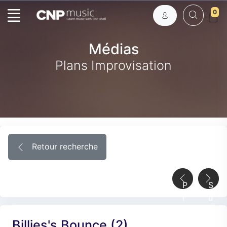
0
Médias
Plans Improvisation
Retour recherche
P
S
r
u
é
i
Billies's Bounce (2)
c
v