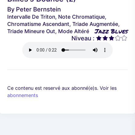
é
a
By
Peter Bernstein
d
n
Intervalle De Triton, Note Chromatique,
e
t
Chromatisme Ascendant, Triade Augmentée,
n
Jazz Blues
Triade Mineure Out, Mode Altéré
t
Niveau :
Ce contenu est reservé aux abonné(e)s. Voir les
abonnements