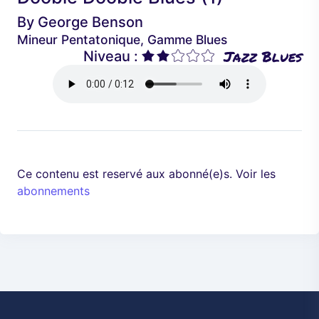
é
a
By
George Benson
d
n
Mineur Pentatonique, Gamme Blues
e
t
Jazz Blues
Niveau :
n
t
Ce contenu est reservé aux abonné(e)s. Voir les
abonnements