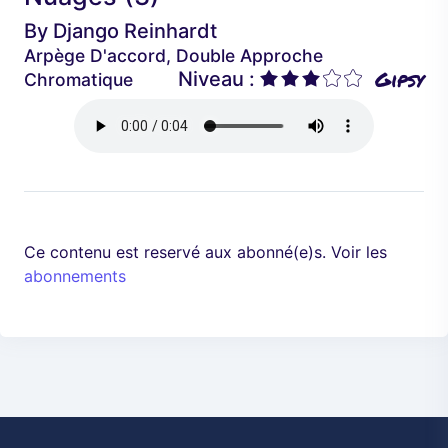
é
a
By
Django Reinhardt
d
n
Arpège D'accord, Double Approche
e
t
Gipsy
Niveau :
Chromatique
n
t
Ce contenu est reservé aux abonné(e)s. Voir les
abonnements