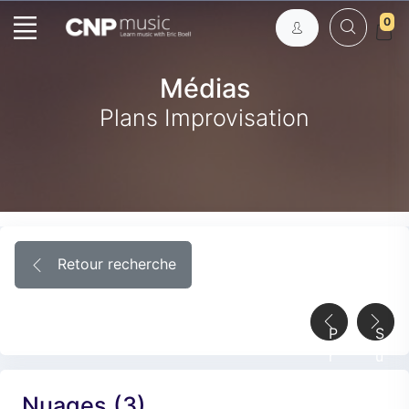
0
Médias
Plans Improvisation
Retour recherche
P
S
r
u
é
i
Nuages (3)
c
v