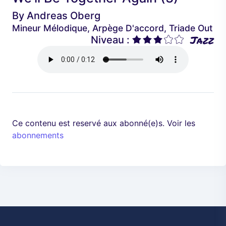
é
a
By
Andreas Oberg
d
n
Mineur Mélodique, Arpège D'accord, Triade Out
e
t
Jazz
Niveau :
n
t
Ce contenu est reservé aux abonné(e)s. Voir les
abonnements