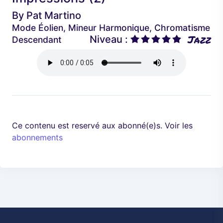
é
a
By
Pat Martino
d
n
Mode Éolien, Mineur Harmonique, Chromatisme
e
t
Jazz
Niveau :
Descendant
n
t
Ce contenu est reservé aux abonné(e)s. Voir les
abonnements