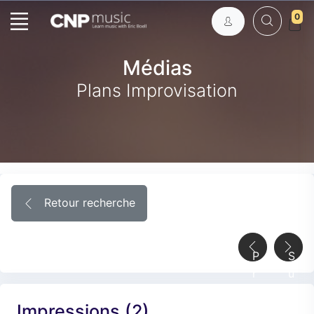
0
Médias
Plans Improvisation
Retour recherche
P
S
r
u
é
i
Impressions (2)
c
v