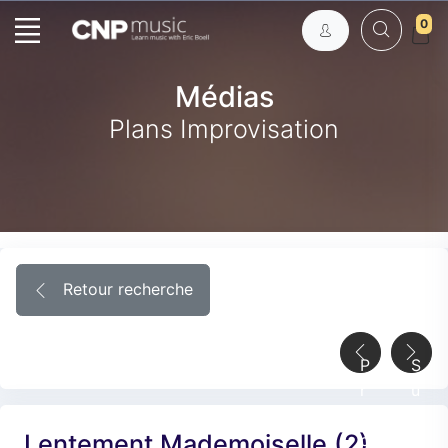
0
Médias
Plans Improvisation
Retour recherche
P
S
r
u
é
i
Lentement Mademoiselle (2)
c
v