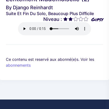
é
a
By
Django Reinhardt
d
n
Suite Et Fin Du Solo, Beaucoup Plus Difficile
e
t
Gipsy
Niveau :
n
t
Ce contenu est reservé aux abonné(e)s. Voir les
abonnements