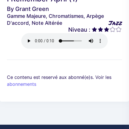
é
a
By
Grant Green
d
n
Gamme Majeure, Chromatismes, Arpège
e
t
Jazz
D'accord, Note Altérée
n
Niveau :
t
Ce contenu est reservé aux abonné(e)s. Voir les
abonnements