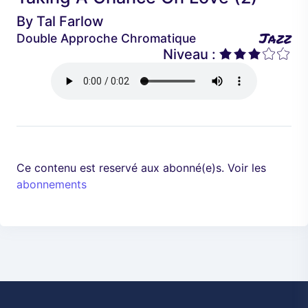
é
a
By
Tal Farlow
d
n
Jazz
Double Approche Chromatique
e
t
Niveau :
n
t
Ce contenu est reservé aux abonné(e)s. Voir les
abonnements