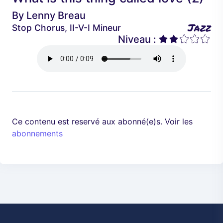
é
a
By
Lenny Breau
d
n
Jazz
Stop Chorus, II-V-I Mineur
e
t
Niveau :
n
t
Ce contenu est reservé aux abonné(e)s. Voir les
abonnements