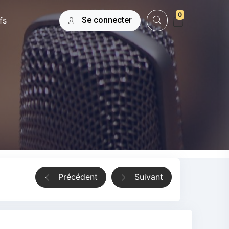
0
fs
Se connecter
Précédent
Suivant