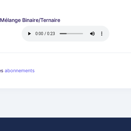
élange Binaire/ternaire
les
abonnements