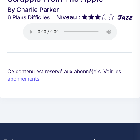
é
a
By
Charlie Parker
d
n
Jazz
Niveau :
6 Plans Difficiles
e
t
n
t
Ce contenu est reservé aux abonné(e)s. Voir les
abonnements