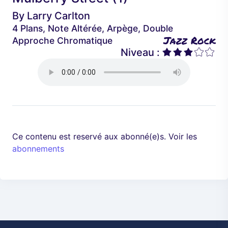
é
a
By
Larry Carlton
d
n
4 Plans, Note Altérée, Arpège, Double
e
t
Jazz Rock
Approche Chromatique
n
Niveau :
t
Ce contenu est reservé aux abonné(e)s. Voir les
abonnements