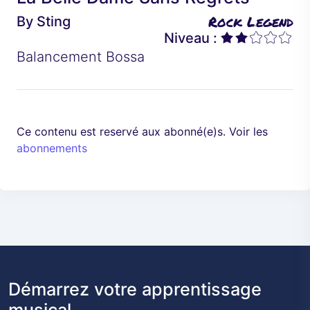
é
a
Rock Legend
By
Sting
d
n
Niveau :
e
t
Balancement Bossa
n
t
Ce contenu est reservé aux abonné(e)s. Voir les
abonnements
Démarrez votre apprentissage