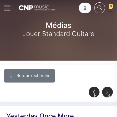
0
Médias
Jouer Standard Guitare
Retour recherche
P
S
r
u
é
i
Yesterday Once More
c
v