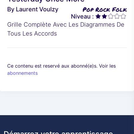
é
a
Pop Rock Folk
By
Laurent Voulzy
d
n
Niveau :
e
t
Grille Complète Avec Les Diagrammes De
n
Tous Les Accords
t
Ce contenu est reservé aux abonné(e)s. Voir les
abonnements