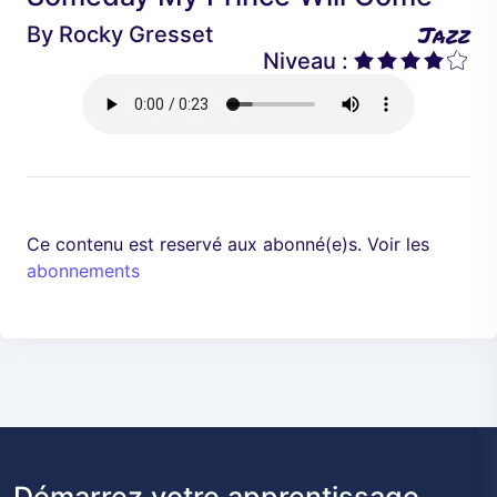
é
a
Jazz
By
Rocky Gresset
d
n
Niveau :
e
t
n
t
Ce contenu est reservé aux abonné(e)s. Voir les
abonnements