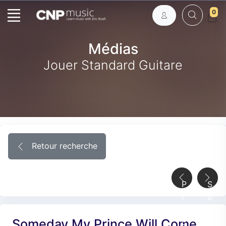
0
Médias
Jouer Standard Guitare
Retour recherche
P
S
r
u
é
i
Someday My Prince Will Come
c
v