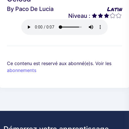
é
a
Latin
By
Paco De Lucia
d
n
Niveau :
e
t
n
t
Ce contenu est reservé aux abonné(e)s. Voir les
abonnements