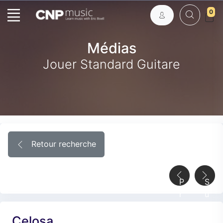
0
Médias
Jouer Standard Guitare
Retour recherche
P
S
r
u
é
i
Celosa
c
v