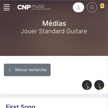
0
Médias
Jouer Standard Guitare
Retour recherche
P
S
r
u
é
i
First Song
c
v