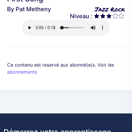
é
a
Jazz Rock
By
Pat Metheny
d
n
Niveau :
e
t
n
t
Ce contenu est reservé aux abonné(e)s. Voir les
abonnements