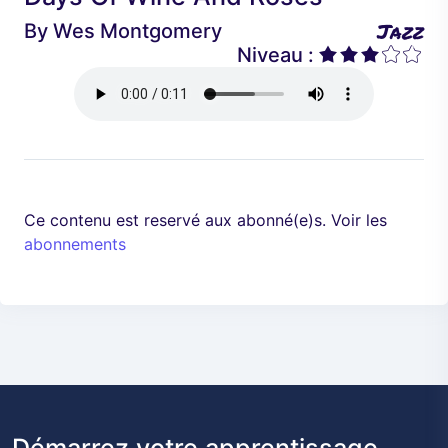
é
a
Jazz
By
Wes Montgomery
d
n
Niveau :
e
t
n
t
Ce contenu est reservé aux abonné(e)s. Voir les
abonnements