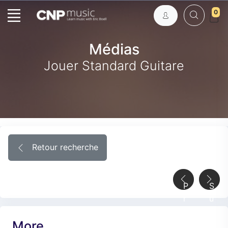
0
Médias
Jouer Standard Guitare
Retour recherche
P
S
r
u
é
i
More
c
v