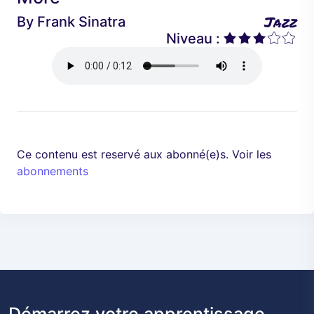
é
a
Jazz
By
Frank Sinatra
d
n
Niveau :
e
t
n
t
Ce contenu est reservé aux abonné(e)s. Voir les
abonnements